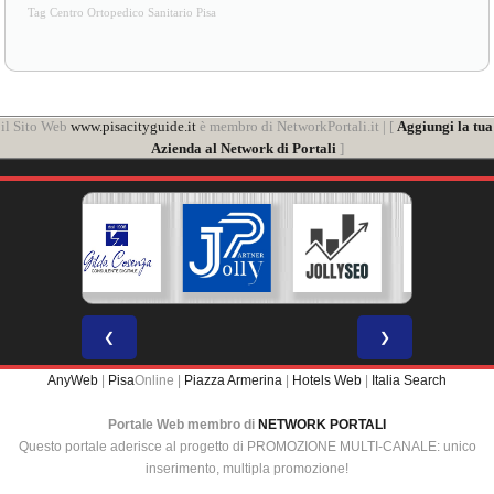
Tag Centro Ortopedico Sanitario Pisa
il Sito Web
www.pisacityguide.it
è membro di NetworkPortali.it | [
Aggiungi la tua
Azienda al Network di Portali
]
❮
❯
AnyWeb
|
Pisa
Online |
Piazza Armerina
|
Hotels Web
|
Italia Search
Portale Web membro di
NETWORK PORTALI
Questo portale aderisce al progetto di PROMOZIONE MULTI-CANALE: unico
inserimento, multipla promozione!