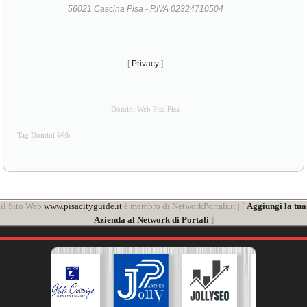
56021 Cascina Pisa - P.IVA 02324710504
[
Privacy
]
Domini Web Pisa Pisa
Tag Domini Web
il Sito Web
www.pisacityguide.it
è membro di NetworkPortali.it | [
Aggiungi la tua
Azienda al Network di Portali
]