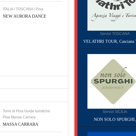
ITALIA / TOSCANA / Pisa
NEW AURORA DANCE
Servizi TOSCANA
VELATHRI TOUR, Casciana 
Torre di Pisa Guide turistiche
Servizi SICILIA
Pisa Massa Carrara
NON SOLO SPURGHI,
MASSA CARRARA