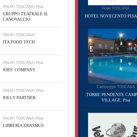
ITALIA / TOSCANA / Pisa
Hotel TOSCANA
GRUPPO TEATRALE IL
HOTEL NOVECENTO PISA, 
CANOVACCIO
ITALIA / TOSCANA /
ITA FOOD TECH
ITALIA / TOSCANA / Pisa
JOES' COMPANY
Campeggio TOSCANA
ITALIA / TOSCANA / Pisa
TORRE PENDENTE CAMP
JOLLY PARTNER
VILLAGE, Pisa
ITALIA / TOSCANA / Pisa
LIBRERIA ERASMUS