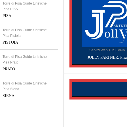
Torre di Pisa Guide turistiche
Pisa PISA
PISA
Torre di Pisa Guide turistiche
Pisa Pistoia
PISTOIA
Servizi Web TOSCANA
Torre di Pisa Guide turistiche
JOLLY PARTNER, Pisa
Pisa Prato
PRATO
Torre di Pisa Guide turistiche
Pisa Siena
SIENA