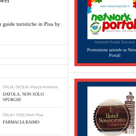
ower
 guide turistiche in Pisa by
Network Portali Toscana
Promozione aziende su Net
Portali
ITALIA / SICILIA / Piazza Armerina
DATOLA, NON SOLO
SPURGHI
ITALIA / TOSCANA / Pisa
FARMACIA RAIMO