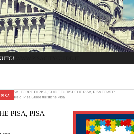
NUTO!
WWW.PISACITYGUIDE.IT
PISA TORRE DI PISA, GUIDE TURISTICHE PISA, PISA TOWER
 PISA
Torre di Pisa Guide turistiche Pisa
E PISA, PISA