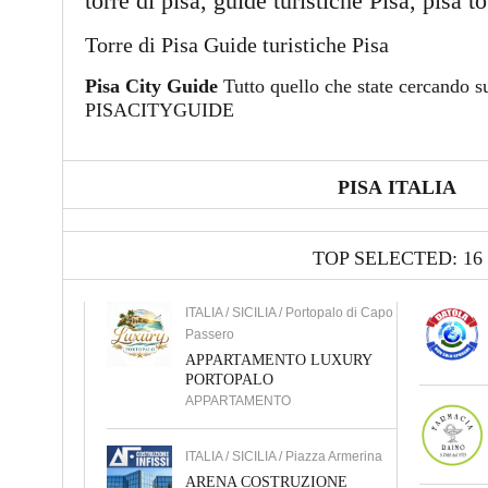
torre di pisa, guide turistiche Pisa, pisa t
Torre di Pisa Guide turistiche Pisa
Pisa City Guide
Tutto quello che state cercando su
PISACITYGUIDE
PISA ITALIA
TOP SELECTED: 16
ITALIA / SICILIA / Portopalo di Capo
Passero
APPARTAMENTO LUXURY
PORTOPALO
APPARTAMENTO
ITALIA / SICILIA / Piazza Armerina
ARENA COSTRUZIONE