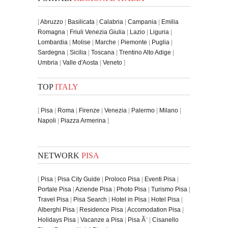
[
Abruzzo
|
Basilicata
|
Calabria
|
Campania
|
Emilia
Romagna
|
Friuli Venezia Giulia
|
Lazio
|
Liguria
|
Lombardia
|
Molise
|
Marche
|
Piemonte
|
Puglia
|
Sardegna
|
Sicilia
|
Toscana
|
Trentino Alto Adige
|
Umbria
|
Valle d'Aosta
|
Veneto
]
TOP
ITALY
[
Pisa
|
Roma
|
Firenze
|
Venezia
|
Palermo
|
Milano
|
Napoli
|
Piazza Armerina
]
NETWORK
PISA
[
Pisa
|
Pisa City Guide
|
Proloco Pisa
|
Eventi Pisa
|
Portale Pisa
|
Aziende Pisa
|
Photo Pisa
|
Turismo Pisa
|
Travel Pisa
|
Pisa Search
|
Hotel in Pisa
|
Hotel Pisa
|
Alberghi Pisa
|
Residence Pisa
|
Accomodation Pisa
|
Holidays Pisa
|
Vacanze a Pisa
|
Pisa Ă¨
|
Cisanello