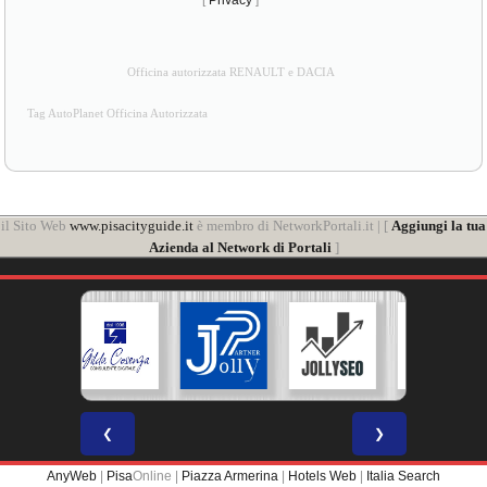
[
Privacy
]
Officina autorizzata RENAULT e DACIA
Tag AutoPlanet Officina Autorizzata
il Sito Web
www.pisacityguide.it
è membro di NetworkPortali.it | [
Aggiungi la tua
Azienda al Network di Portali
]
❮
❯
AnyWeb
|
Pisa
Online |
Piazza Armerina
|
Hotels Web
|
Italia Search