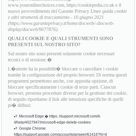
www.youronlinechoices.com, https://cookiepedia.co.uk e il
nuovo provvedimento del Garante Privacy
Linee guida cookie
e altri strumenti di tracciamento - 10 giugno 2021
(https://www.garanteprivacy.it/home/docweb/-/docweb-
display/docweb/9677876).
QUALI COOKIE E QUALI STRUMENTI SONO
PRESENTI SUL NOSTRO SITO?
Sul nostro sito sono presenti solamente cookie necessari
tecnici o di sessione.�
L�utente ha la possibilit� bloccare o cancellare i cookie
tramite la configurazione del proprio browser. Di norma questi
programmi permettono anche, con apposita opzione, di
bloccare specificatamente i cookie di terze parti. Ciascun
browser, presenta procedure diverse per la gestione dei cookie,
di seguito riportiamo il link alle istruzioni specifiche di quelli
pi� diffusi:
Microsoft Edge:� https: //support.microsoft.com/it-
it/help/4027947/microsoft-edge-delete-cookies
Google Chrome:
https://support.google.com/accounts/answer/61416?hl=it