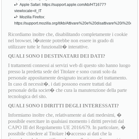
Apple Safari: https://support.apple.com/kb/HT1677?
viewlocale=it_IT
Mozilla Firefox:
https://support.mozilla.org/it/kb/Attivare%20e%20disattivare%20i%20cook
Ricordiamo inoltre che, disabilitando completamente i cookie
nel browser, l�utente potrebbe non essere in grado di
utilizzare tutte le funzionalit� interattive.
QUALI SONO I DESTINATARI DEI DATI?
I trattamenti connessi ai servizi web di questo sito hanno luogo
presso la predetta sede del Titolare e sono curati solo da
personale appositamente designato incaricato del trattamento.
In caso di necessit�, i dati possono essere trattati dal
personale della societ� che cura la manutenzione della parte
tecnologica del sito.
QUALI SONO I DIRITTI DEGLI INTERESSATI?
Informiamo inoltre che, relativamente ai dati medesimi, �
possibile esercitare in qualsiasi momento i diritti previsti dal
CAPO III del Regolamento UE 2016/679. In particolare, �
possibile chiedere al Titolare l�accesso ai dati che la