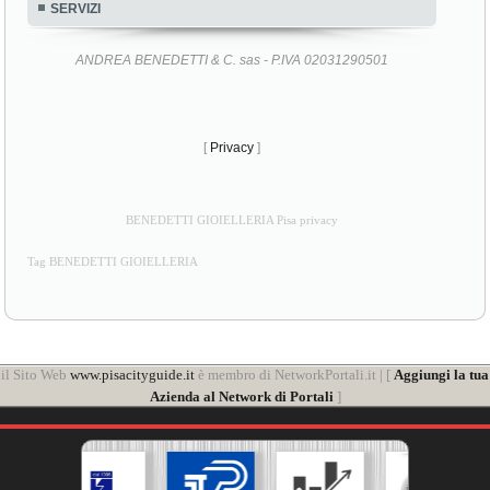
SERVIZI
ANDREA BENEDETTI & C. sas - P.IVA 02031290501
[
Privacy
]
BENEDETTI GIOIELLERIA Pisa privacy
Tag BENEDETTI GIOIELLERIA
il Sito Web
www.pisacityguide.it
è membro di NetworkPortali.it | [
Aggiungi la tua
Azienda al Network di Portali
]