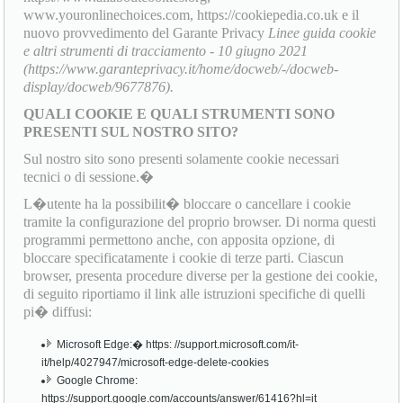
www.youronlinechoices.com, https://cookiepedia.co.uk e il
nuovo provvedimento del Garante Privacy
Linee guida cookie
e altri strumenti di tracciamento - 10 giugno 2021
(https://www.garanteprivacy.it/home/docweb/-/docweb-
display/docweb/9677876).
QUALI COOKIE E QUALI STRUMENTI SONO
PRESENTI SUL NOSTRO SITO?
Sul nostro sito sono presenti solamente cookie necessari
tecnici o di sessione.�
L�utente ha la possibilit� bloccare o cancellare i cookie
tramite la configurazione del proprio browser. Di norma questi
programmi permettono anche, con apposita opzione, di
bloccare specificatamente i cookie di terze parti. Ciascun
browser, presenta procedure diverse per la gestione dei cookie,
di seguito riportiamo il link alle istruzioni specifiche di quelli
pi� diffusi:
Microsoft Edge:� https: //support.microsoft.com/it-
it/help/4027947/microsoft-edge-delete-cookies
Google Chrome:
https://support.google.com/accounts/answer/61416?hl=it