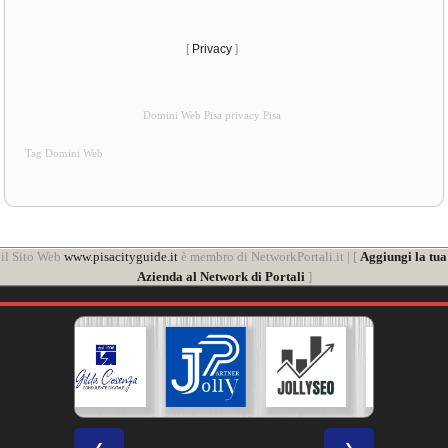
[
Privacy
]
Domini Web Pisa privacy Pisa
Tag Domini Web
il Sito Web
www.pisacityguide.it
è membro di NetworkPortali.it | [
Aggiungi la tua
Azienda al Network di Portali
]