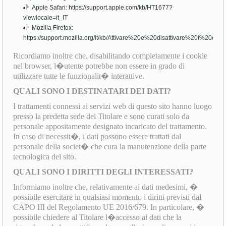
Apple Safari: https://support.apple.com/kb/HT1677?
viewlocale=it_IT
Mozilla Firefox:
https://support.mozilla.org/it/kb/Attivare%20e%20disattivare%20i%20cook
Ricordiamo inoltre che, disabilitando completamente i cookie
nel browser, l�utente potrebbe non essere in grado di
utilizzare tutte le funzionalit� interattive.
QUALI SONO I DESTINATARI DEI DATI?
I trattamenti connessi ai servizi web di questo sito hanno luogo
presso la predetta sede del Titolare e sono curati solo da
personale appositamente designato incaricato del trattamento.
In caso di necessit�, i dati possono essere trattati dal
personale della societ� che cura la manutenzione della parte
tecnologica del sito.
QUALI SONO I DIRITTI DEGLI INTERESSATI?
Informiamo inoltre che, relativamente ai dati medesimi, �
possibile esercitare in qualsiasi momento i diritti previsti dal
CAPO III del Regolamento UE 2016/679. In particolare, �
possibile chiedere al Titolare l�accesso ai dati che la