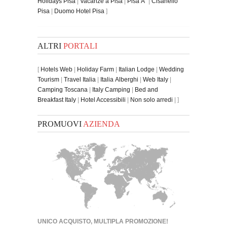
Holidays Pisa
|
Vacanze a Pisa
|
Pisa Ã¨
|
Cisanello
Pisa
|
Duomo Hotel Pisa
]
ALTRI
PORTALI
[
Hotels Web
|
Holiday Farm
|
Italian Lodge
|
Wedding
Tourism
|
Travel Italia
|
Italia Alberghi
|
Web Italy
|
Camping Toscana
|
Italy Camping
|
Bed and
Breakfast Italy
|
Hotel Accessibili
|
Non solo arredi
| ]
PROMUOVI
AZIENDA
UNICO ACQUISTO, MULTIPLA PROMOZIONE!