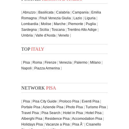
[
Abruzzo
|
Basilicata
|
Calabria
|
Campania
|
Emilia
Romagna
|
Friuli Venezia Giulia
|
Lazio
|
Liguria
|
Lombardia
|
Molise
|
Marche
|
Piemonte
|
Puglia
|
Sardegna
|
Sicilia
|
Toscana
|
Trentino Alto Adige
|
Umbria
|
Valle d'Aosta
|
Veneto
]
TOP
ITALY
[
Pisa
|
Roma
|
Firenze
|
Venezia
|
Palermo
|
Milano
|
Napoli
|
Piazza Armerina
]
NETWORK
PISA
[
Pisa
|
Pisa City Guide
|
Proloco Pisa
|
Eventi Pisa
|
Portale Pisa
|
Aziende Pisa
|
Photo Pisa
|
Turismo Pisa
|
Travel Pisa
|
Pisa Search
|
Hotel in Pisa
|
Hotel Pisa
|
Alberghi Pisa
|
Residence Pisa
|
Accomodation Pisa
|
Holidays Pisa
|
Vacanze a Pisa
|
Pisa Ã¨
|
Cisanello