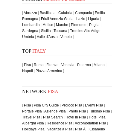
[
Abruzzo
|
Basilicata
|
Calabria
|
Campania
|
Emilia
Romagna
|
Friuli Venezia Giulia
|
Lazio
|
Liguria
|
Lombardia
|
Molise
|
Marche
|
Piemonte
|
Puglia
|
Sardegna
|
Sicilia
|
Toscana
|
Trentino Alto Adige
|
Umbria
|
Valle d'Aosta
|
Veneto
]
TOP
ITALY
[
Pisa
|
Roma
|
Firenze
|
Venezia
|
Palermo
|
Milano
|
Napoli
|
Piazza Armerina
]
NETWORK
PISA
[
Pisa
|
Pisa City Guide
|
Proloco Pisa
|
Eventi Pisa
|
Portale Pisa
|
Aziende Pisa
|
Photo Pisa
|
Turismo Pisa
|
Travel Pisa
|
Pisa Search
|
Hotel in Pisa
|
Hotel Pisa
|
Alberghi Pisa
|
Residence Pisa
|
Accomodation Pisa
|
Holidays Pisa
|
Vacanze a Pisa
|
Pisa Ã¨
|
Cisanello