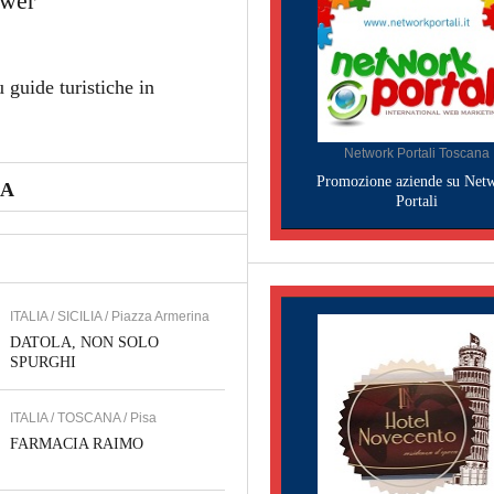
ower
 guide turistiche in
Network Portali Toscana
Promozione aziende su Net
IA
Portali
ITALIA / SICILIA / Piazza Armerina
DATOLA, NON SOLO
SPURGHI
ITALIA / TOSCANA / Pisa
FARMACIA RAIMO