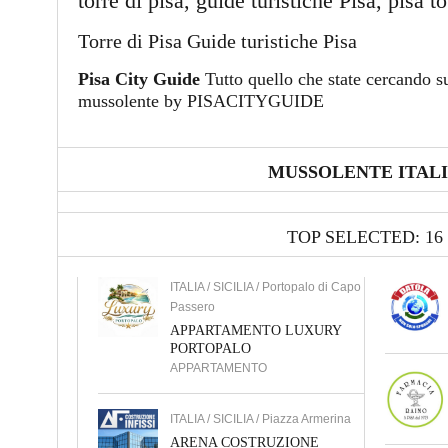
torre di pisa, guide turistiche Pisa, pisa t
Torre di Pisa Guide turistiche Pisa
Pisa City Guide
Tutto quello che state cercando su
mussolente by PISACITYGUIDE
MUSSOLENTE ITAL
TOP SELECTED: 16
ITALIA / SICILIA / Portopalo di Capo
Passero
APPARTAMENTO LUXURY
PORTOPALO
APPARTAMENTO
ITALIA / SICILIA / Piazza Armerina
ARENA COSTRUZIONE