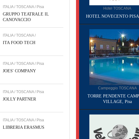
ITALIA / TOSCANA / Pisa
Hotel TOSCANA
GRUPPO TEATRALE IL
HOTEL NOVECENTO PISA, 
CANOVACCIO
ITALIA / TOSCANA /
ITA FOOD TECH
ITALIA / TOSCANA / Pisa
JOES' COMPANY
Campeggio TOSCANA
ITALIA / TOSCANA / Pisa
TORRE PENDENTE CAMP
JOLLY PARTNER
VILLAGE, Pisa
ITALIA / TOSCANA / Pisa
LIBRERIA ERASMUS