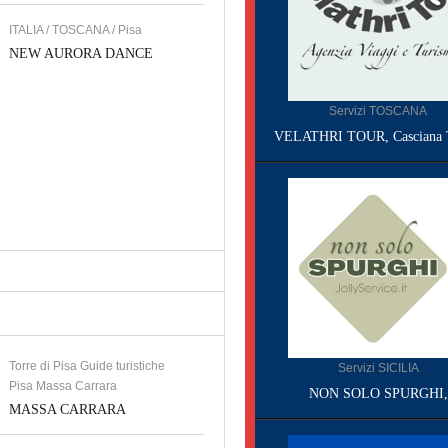
ITALIA / TOSCANA / Pisa
NEW AURORA DANCE
Servizi TOSCANA
VELATHRI TOUR, Casciana 
Torre di Pisa Guide turistiche
Servizi SICILIA
Pisa Massa Carrara
NON SOLO SPURGHI,
MASSA CARRARA