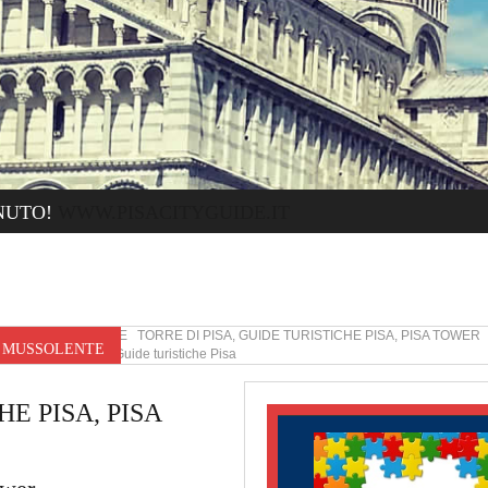
NUTO!
WWW.PISACITYGUIDE.IT
MUSSOLENTE TORRE DI PISA, GUIDE TURISTICHE PISA, PISA TOWER
R MUSSOLENTE
Torre di Pisa Guide turistiche Pisa
E PISA, PISA