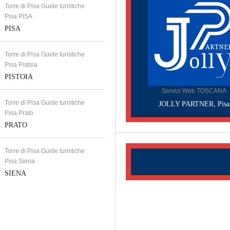
Torre di Pisa Guide turistiche
Pisa PISA
PISA
Torre di Pisa Guide turistiche
Pisa Pistoia
PISTOIA
Servizi Web TOSCANA
Torre di Pisa Guide turistiche
JOLLY PARTNER, Pisa
Pisa Prato
PRATO
Torre di Pisa Guide turistiche
Pisa Siena
SIENA