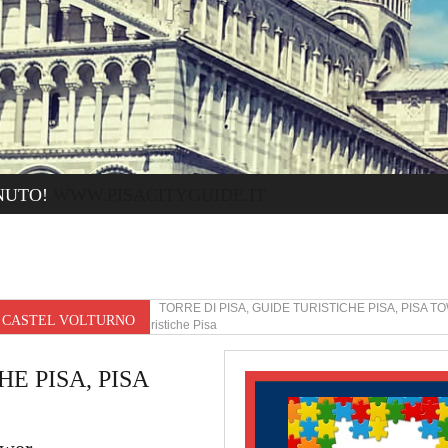
NUTO!
WWW.PISACITYGUIDE.IT
CASTEL VOLTURNO TORRE DI PISA, GUIDE TURISTICHE PISA, PISA T
R CASTEL VOLTURNO
Torre di Pisa Guide turistiche Pisa
E PISA, PISA