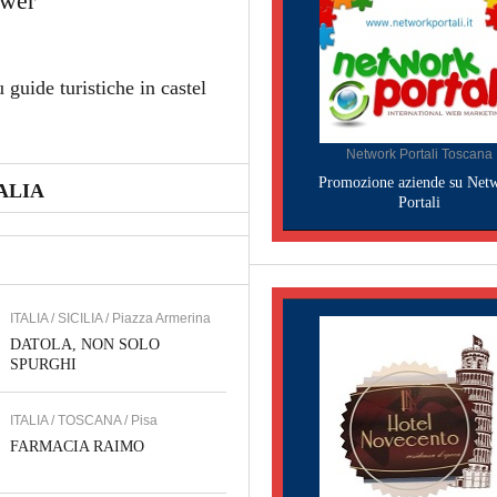
ower
 guide turistiche in castel
Network Portali Toscana
Promozione aziende su Net
ALIA
Portali
ITALIA / SICILIA / Piazza Armerina
DATOLA, NON SOLO
SPURGHI
ITALIA / TOSCANA / Pisa
FARMACIA RAIMO