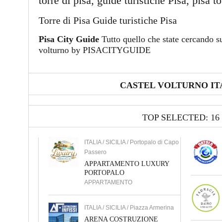
torre di pisa, guide turistiche Pisa, pisa t
Torre di Pisa Guide turistiche Pisa
Pisa City Guide
Tutto quello che state cercando su
volturno by PISACITYGUIDE
CASTEL VOLTURNO IT
TOP SELECTED: 16
ITALIA / SICILIA / Portopalo di Capo
Passero
APPARTAMENTO LUXURY
PORTOPALO
APPARTAMENTO
ITALIA / SICILIA / Piazza Armerina
ARENA COSTRUZIONE