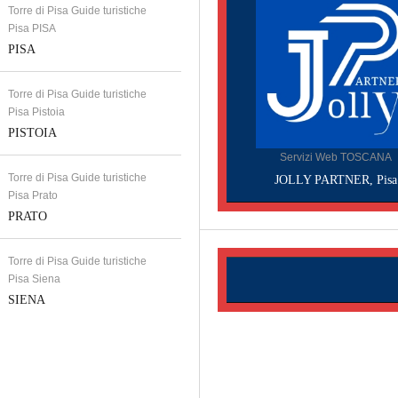
Torre di Pisa Guide turistiche
Pisa PISA
PISA
Torre di Pisa Guide turistiche
Pisa Pistoia
PISTOIA
Servizi Web TOSCANA
Torre di Pisa Guide turistiche
JOLLY PARTNER, Pisa
Pisa Prato
PRATO
Torre di Pisa Guide turistiche
Pisa Siena
SIENA