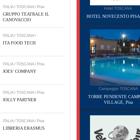
ITALIA / TOSCANA / Pisa
Hotel TOSCANA
GRUPPO TEATRALE IL
HOTEL NOVECENTO PISA, 
CANOVACCIO
ITALIA / TOSCANA /
ITA FOOD TECH
ITALIA / TOSCANA / Pisa
JOES' COMPANY
Campeggio TOSCANA
ITALIA / TOSCANA / Pisa
TORRE PENDENTE CAMP
JOLLY PARTNER
VILLAGE, Pisa
ITALIA / TOSCANA / Pisa
LIBRERIA ERASMUS