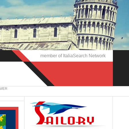
member of ItaliaSearch Network
OWER