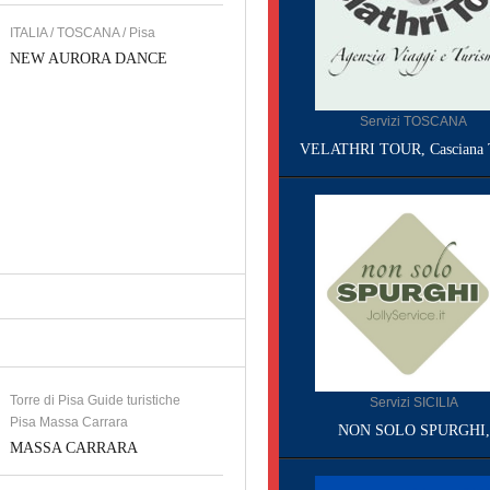
ITALIA / TOSCANA / Pisa
NEW AURORA DANCE
Servizi TOSCANA
VELATHRI TOUR, Casciana 
Torre di Pisa Guide turistiche
Servizi SICILIA
Pisa Massa Carrara
NON SOLO SPURGHI,
MASSA CARRARA