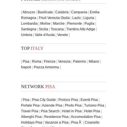
[
Abruzzo
|
Basilicata
|
Calabria
|
Campania
|
Emilia
Romagna
|
Friuli Venezia Giulia
|
Lazio
|
Liguria
|
Lombardia
|
Molise
|
Marche
|
Piemonte
|
Puglia
|
Sardegna
|
Sicilia
|
Toscana
|
Trentino Alto Adige
|
Umbria
|
Valle d'Aosta
|
Veneto
]
TOP
ITALY
[
Pisa
|
Roma
|
Firenze
|
Venezia
|
Palermo
|
Milano
|
Napoli
|
Piazza Armerina
]
NETWORK
PISA
[
Pisa
|
Pisa City Guide
|
Proloco Pisa
|
Eventi Pisa
|
Portale Pisa
|
Aziende Pisa
|
Photo Pisa
|
Turismo Pisa
|
Travel Pisa
|
Pisa Search
|
Hotel in Pisa
|
Hotel Pisa
|
Alberghi Pisa
|
Residence Pisa
|
Accomodation Pisa
|
Holidays Pisa
|
Vacanze a Pisa
|
Pisa Ã¨
|
Cisanello