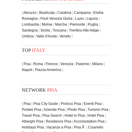
[
Abruzzo
|
Basilicata
|
Calabria
|
Campania
|
Emilia
Romagna
|
Friuli Venezia Giulia
|
Lazio
|
Liguria
|
Lombardia
|
Molise
|
Marche
|
Piemonte
|
Puglia
|
Sardegna
|
Sicilia
|
Toscana
|
Trentino Alto Adige
|
Umbria
|
Valle d'Aosta
|
Veneto
]
TOP
ITALY
[
Pisa
|
Roma
|
Firenze
|
Venezia
|
Palermo
|
Milano
|
Napoli
|
Piazza Armerina
]
NETWORK
PISA
[
Pisa
|
Pisa City Guide
|
Proloco Pisa
|
Eventi Pisa
|
Portale Pisa
|
Aziende Pisa
|
Photo Pisa
|
Turismo Pisa
|
Travel Pisa
|
Pisa Search
|
Hotel in Pisa
|
Hotel Pisa
|
Alberghi Pisa
|
Residence Pisa
|
Accomodation Pisa
|
Holidays Pisa
|
Vacanze a Pisa
|
Pisa Ã¨
|
Cisanello