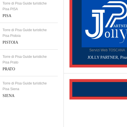
Torre di Pisa Guide turistiche
Pisa PISA
PISA
Torre di Pisa Guide turistiche
Pisa Pistoia
PISTOIA
Servizi Web TOSCANA
Torre di Pisa Guide turistiche
JOLLY PARTNER, Pisa
Pisa Prato
PRATO
Torre di Pisa Guide turistiche
Pisa Siena
SIENA