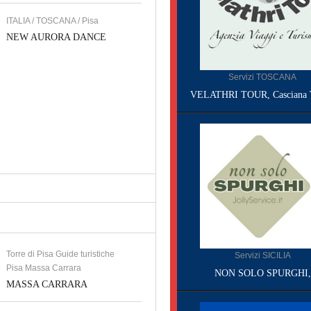
ITALIA / TOSCANA / Pisa
NEW AURORA DANCE
Servizi TOSCANA
VELATHRI TOUR, Casciana 
Torre di Pisa Guide turistiche
Servizi SICILIA
Pisa Massa Carrara
NON SOLO SPURGHI,
MASSA CARRARA