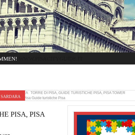
MMEN!
WWW.PISACITYGUIDE.IT
SARDARA TORRE DI PISA, GUIDE TURISTICHE PISA, PISA TOWER
R SARDARA
Torre di Pisa Guide turistiche Pisa
E PISA, PISA