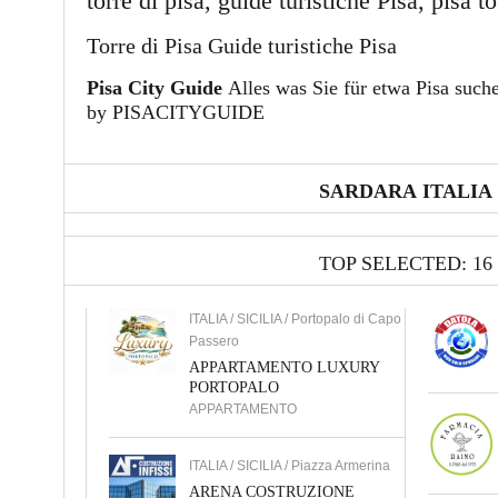
torre di pisa, guide turistiche Pisa, pisa t
Torre di Pisa Guide turistiche Pisa
Pisa City Guide
Alles was Sie für etwa Pisa suchen
by PISACITYGUIDE
SARDARA ITALIA
TOP SELECTED: 16
ITALIA / SICILIA / Portopalo di Capo
Passero
APPARTAMENTO LUXURY
PORTOPALO
APPARTAMENTO
ITALIA / SICILIA / Piazza Armerina
ARENA COSTRUZIONE