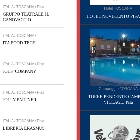
ITALIA / TOSCANA / Pisa
Hotel TOSCANA
GRUPPO TEATRALE IL
HOTEL NOVECENTO PISA, 
CANOVACCIO
ITALIA / TOSCANA /
ITA FOOD TECH
ITALIA / TOSCANA / Pisa
JOES' COMPANY
Campeggio TOSCANA
ITALIA / TOSCANA / Pisa
TORRE PENDENTE CAMP
JOLLY PARTNER
VILLAGE, Pisa
ITALIA / TOSCANA / Pisa
LIBRERIA ERASMUS