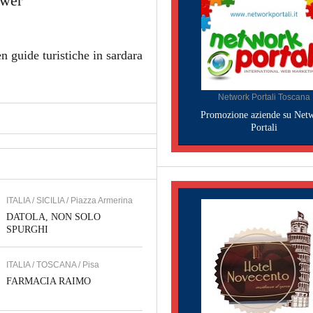
ower
 guide turistiche in sardara
Network Portali Toscana
Promozione aziende su Net
Portali
ITALIA / SICILIA / Piazza Armerina
DATOLA, NON SOLO
SPURGHI
ITALIA / TOSCANA / Pisa
FARMACIA RAIMO