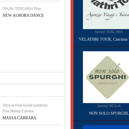
ITALIA / TOSCANA / Pisa
NEW AURORA DANCE
Servizi TOSCANA
VELATHRI TOUR, Casciana 
Torre di Pisa Guide turistiche
Servizi SICILIA
Pisa Massa Carrara
NON SOLO SPURGHI,
MASSA CARRARA