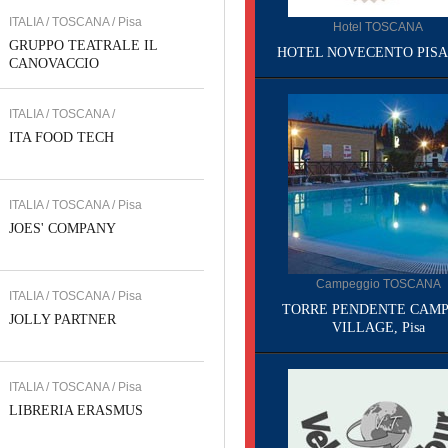
ITALIA / TOSCANA / Pisa
Hotel TOSCANA
GRUPPO TEATRALE IL
HOTEL NOVECENTO PISA, 
CANOVACCIO
ITALIA / TOSCANA /
ITA FOOD TECH
ITALIA / TOSCANA / Pisa
JOES' COMPANY
Campeggio TOSCANA
ITALIA / TOSCANA / Pisa
TORRE PENDENTE CAMP
JOLLY PARTNER
VILLAGE, Pisa
ITALIA / TOSCANA / Pisa
LIBRERIA ERASMUS