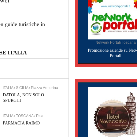
ower
n guide turistiche in
Network Portali Toscana
Promozione aziende su Net
E ITALIA
Portali
ITALIA / SICILIA / Piazza Armerina
DATOLA, NON SOLO
SPURGHI
ITALIA / TOSCANA / Pisa
FARMACIA RAIMO