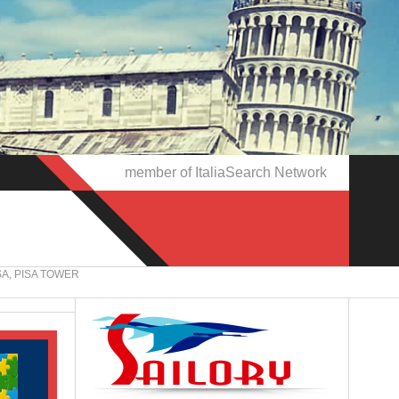
member of ItaliaSearch Network
A, PISA TOWER