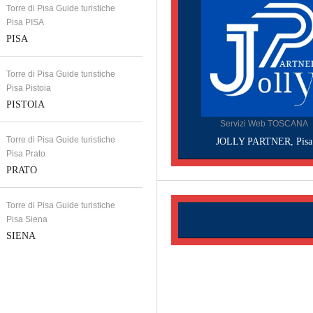
Torre di Pisa Guide turistiche
Pisa PISA
PISA
Torre di Pisa Guide turistiche
Pisa Pistoia
PISTOIA
Servizi Web TOSCANA
Torre di Pisa Guide turistiche
JOLLY PARTNER, Pisa
Pisa Prato
PRATO
Torre di Pisa Guide turistiche
Pisa Siena
SIENA