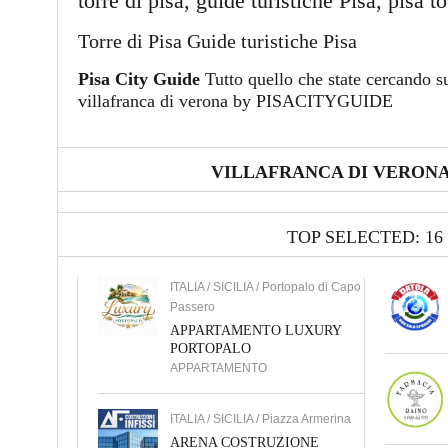
torre di pisa, guide turistiche Pisa, pisa t
Torre di Pisa Guide turistiche Pisa
Pisa City Guide
Tutto quello che state cercando su
villafranca di verona by PISACITYGUIDE
VILLAFRANCA DI VERONA
TOP SELECTED: 16
ITALIA / SICILIA / Portopalo di Capo
Passero
APPARTAMENTO LUXURY
PORTOPALO
APPARTAMENTO
ITALIA / SICILIA / Piazza Armerina
ARENA COSTRUZIONE