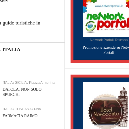
ower
 guide turistiche in
Network Portali Toscana
Promozione aziende su Net
 ITALIA
Portali
ITALIA / SICILIA / Piazza Armerina
DATOLA, NON SOLO
SPURGHI
ITALIA / TOSCANA / Pisa
FARMACIA RAIMO