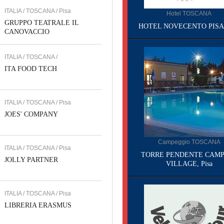
ITALIA / TOSCANA / Pisa
Hotel TOSCANA
GRUPPO TEATRALE IL
HOTEL NOVECENTO PISA, 
CANOVACCIO
ITALIA / TOSCANA /
ITA FOOD TECH
ITALIA / TOSCANA / Pisa
JOES' COMPANY
Campeggio TOSCANA
ITALIA / TOSCANA / Pisa
TORRE PENDENTE CAMP
JOLLY PARTNER
VILLAGE, Pisa
ITALIA / TOSCANA / Pisa
LIBRERIA ERASMUS