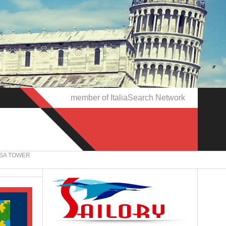
member of ItaliaSearch Network
ISA TOWER