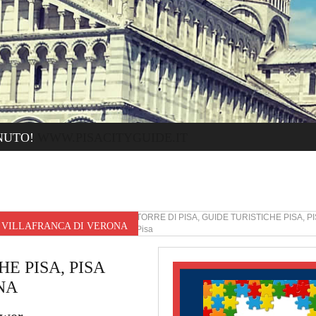
NUTO!
WWW.PISACITYGUIDE.IT
VILLAFRANCA DI VERONA TORRE DI PISA, GUIDE TURISTICHE PISA, P
R VILLAFRANCA DI VERONA
Torre di Pisa Guide turistiche Pisa
E PISA, PISA
NA