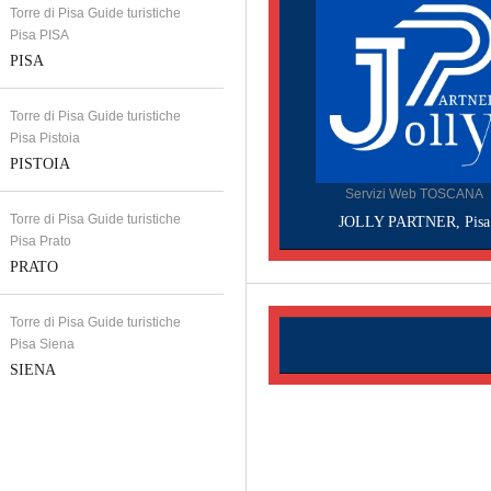
Torre di Pisa Guide turistiche
Pisa PISA
PISA
Torre di Pisa Guide turistiche
Pisa Pistoia
PISTOIA
Servizi Web TOSCANA
Torre di Pisa Guide turistiche
JOLLY PARTNER, Pisa
Pisa Prato
PRATO
Torre di Pisa Guide turistiche
Pisa Siena
SIENA