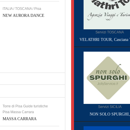
ITALIA / TOSCANA / Pisa
NEW AURORA DANCE
Servizi TOSCANA
VELATHRI TOUR, Casciana 
Torre di Pisa Guide turistiche
Servizi SICILIA
Pisa Massa Carrara
NON SOLO SPURGHI,
MASSA CARRARA