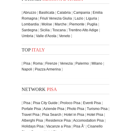
[
Abruzzo
|
Basilicata
|
Calabria
|
Campania
|
Emilia
Romagna
|
Friuli Venezia Giulia
|
Lazio
|
Liguria
|
Lombardia
|
Molise
|
Marche
|
Piemonte
|
Puglia
|
Sardegna
|
Sicilia
|
Toscana
|
Trentino Alto Adige
|
Umbria
|
Valle d'Aosta
|
Veneto
]
TOP
ITALY
[
Pisa
|
Roma
|
Firenze
|
Venezia
|
Palermo
|
Milano
|
Napoli
|
Piazza Armerina
]
NETWORK
PISA
[
Pisa
|
Pisa City Guide
|
Proloco Pisa
|
Eventi Pisa
|
Portale Pisa
|
Aziende Pisa
|
Photo Pisa
|
Turismo Pisa
|
Travel Pisa
|
Pisa Search
|
Hotel in Pisa
|
Hotel Pisa
|
Alberghi Pisa
|
Residence Pisa
|
Accomodation Pisa
|
Holidays Pisa
|
Vacanze a Pisa
|
Pisa Ã¨
|
Cisanello