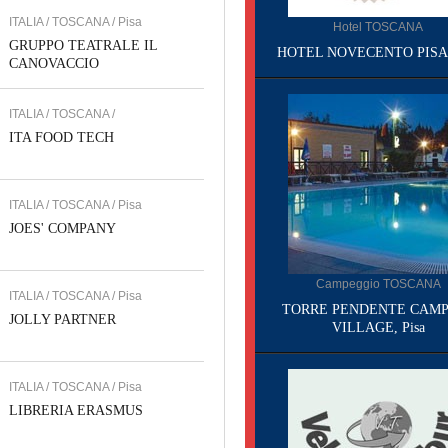
ITALIA / TOSCANA / Pisa
Hotel TOSCANA
GRUPPO TEATRALE IL
HOTEL NOVECENTO PISA, 
CANOVACCIO
ITALIA / TOSCANA /
ITA FOOD TECH
ITALIA / TOSCANA / Pisa
JOES' COMPANY
Campeggio TOSCANA
ITALIA / TOSCANA / Pisa
TORRE PENDENTE CAMP
JOLLY PARTNER
VILLAGE, Pisa
ITALIA / TOSCANA / Pisa
LIBRERIA ERASMUS