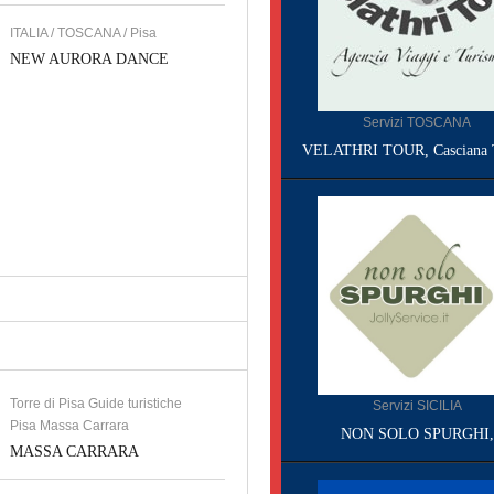
ITALIA / TOSCANA / Pisa
NEW AURORA DANCE
Servizi TOSCANA
VELATHRI TOUR, Casciana 
Torre di Pisa Guide turistiche
Servizi SICILIA
Pisa Massa Carrara
NON SOLO SPURGHI,
MASSA CARRARA