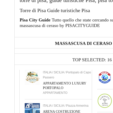
torre di pisa, guide turistiche Pisa, pisa t
Torre di Pisa Guide turistiche Pisa
Pisa City Guide
Tutto quello che state cercando su
massascusa di ceraso by PISACITYGUIDE
MASSASCUSA DI CERASO 
TOP SELECTED: 16
ITALIA / SICILIA / Portopalo di Capo
Passero
APPARTAMENTO LUXURY
PORTOPALO
APPARTAMENTO
ITALIA / SICILIA / Piazza Armerina
ARENA COSTRUZIONE