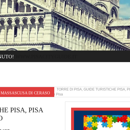
NUTO!
WWW.PISACITYGUIDE.IT
MASSASCUSA DI CERASO TORRE DI PISA, GUIDE TURISTICHE PISA, P
R MASSASCUSA DI CERASO
Torre di Pisa Guide turistiche Pisa
E PISA, PISA
O