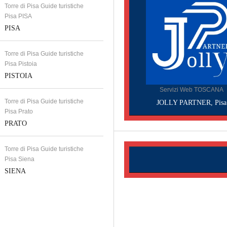
Torre di Pisa Guide turistiche
Pisa PISA
PISA
Torre di Pisa Guide turistiche
Pisa Pistoia
PISTOIA
Servizi Web TOSCANA
Torre di Pisa Guide turistiche
JOLLY PARTNER, Pisa
Pisa Prato
PRATO
Torre di Pisa Guide turistiche
Pisa Siena
SIENA