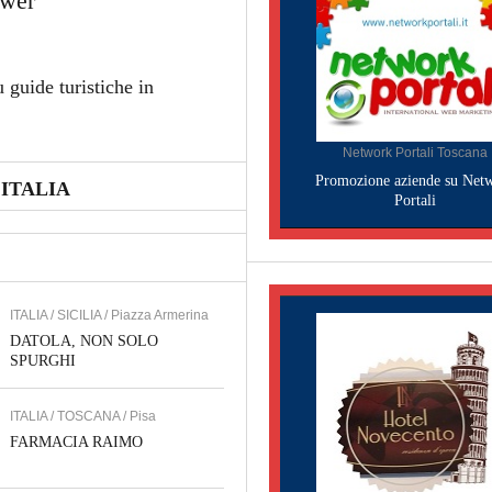
ower
 guide turistiche in
Network Portali Toscana
Promozione aziende su Net
ITALIA
Portali
ITALIA / SICILIA / Piazza Armerina
DATOLA, NON SOLO
SPURGHI
ITALIA / TOSCANA / Pisa
FARMACIA RAIMO