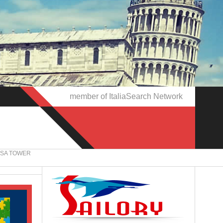
member of ItaliaSearch Network
ISA TOWER