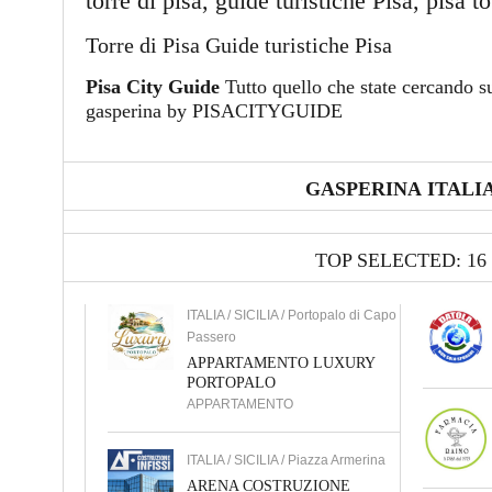
torre di pisa, guide turistiche Pisa, pisa t
Torre di Pisa Guide turistiche Pisa
Pisa City Guide
Tutto quello che state cercando su
gasperina by PISACITYGUIDE
GASPERINA ITALI
TOP SELECTED: 16
ITALIA / SICILIA / Portopalo di Capo
Passero
APPARTAMENTO LUXURY
PORTOPALO
APPARTAMENTO
ITALIA / SICILIA / Piazza Armerina
ARENA COSTRUZIONE