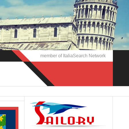
member of ItaliaSearch Network