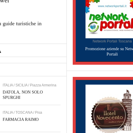
ower
 guide turistiche in
Network Portali Toscana
Promozione aziende su Net
A
Portali
ITALIA / SICILIA / Piazza Armerina
DATOLA, NON SOLO
SPURGHI
ITALIA / TOSCANA / Pisa
FARMACIA RAIMO