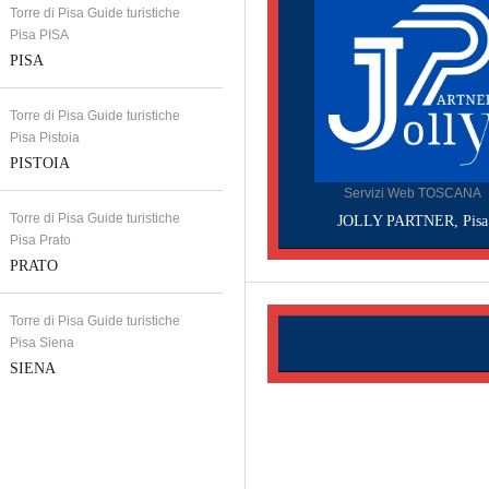
Torre di Pisa Guide turistiche
Pisa PISA
PISA
Torre di Pisa Guide turistiche
Pisa Pistoia
PISTOIA
Servizi Web TOSCANA
Torre di Pisa Guide turistiche
JOLLY PARTNER, Pisa
Pisa Prato
PRATO
Torre di Pisa Guide turistiche
Pisa Siena
SIENA