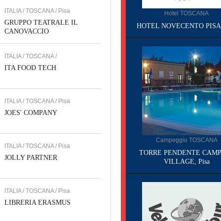
ITALIA / TOSCANA / Pisa
Hotel TOSCANA
GRUPPO TEATRALE IL
HOTEL NOVECENTO PISA, 
CANOVACCIO
ITALIA / TOSCANA /
ITA FOOD TECH
ITALIA / TOSCANA / Pisa
JOES' COMPANY
Campeggio TOSCANA
ITALIA / TOSCANA / Pisa
TORRE PENDENTE CAMP
JOLLY PARTNER
VILLAGE, Pisa
ITALIA / TOSCANA / Pisa
LIBRERIA ERASMUS