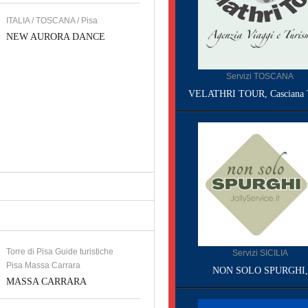
ITALIA / TOSCANA / Pisa
NEW AURORA DANCE
Servizi TOSCANA
VELATHRI TOUR, Casciana 
Torre di Pisa Guide turistiche
Servizi SICILIA
Pisa Massa Carrara
NON SOLO SPURGHI,
MASSA CARRARA