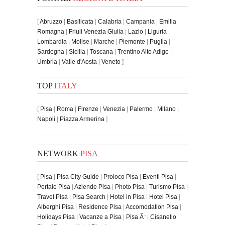
[
Abruzzo
|
Basilicata
|
Calabria
|
Campania
|
Emilia
Romagna
|
Friuli Venezia Giulia
|
Lazio
|
Liguria
|
Lombardia
|
Molise
|
Marche
|
Piemonte
|
Puglia
|
Sardegna
|
Sicilia
|
Toscana
|
Trentino Alto Adige
|
Umbria
|
Valle d'Aosta
|
Veneto
]
TOP
ITALY
[
Pisa
|
Roma
|
Firenze
|
Venezia
|
Palermo
|
Milano
|
Napoli
|
Piazza Armerina
]
NETWORK
PISA
[
Pisa
|
Pisa City Guide
|
Proloco Pisa
|
Eventi Pisa
|
Portale Pisa
|
Aziende Pisa
|
Photo Pisa
|
Turismo Pisa
|
Travel Pisa
|
Pisa Search
|
Hotel in Pisa
|
Hotel Pisa
|
Alberghi Pisa
|
Residence Pisa
|
Accomodation Pisa
|
Holidays Pisa
|
Vacanze a Pisa
|
Pisa Ã¨
|
Cisanello