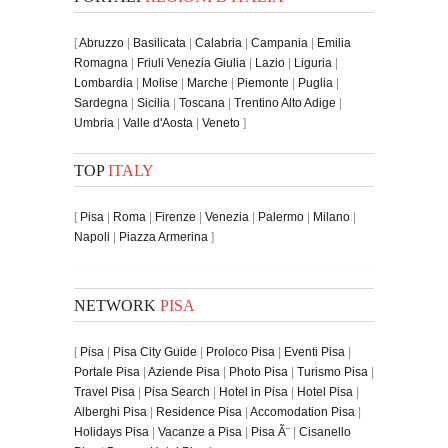
[
Abruzzo
|
Basilicata
|
Calabria
|
Campania
|
Emilia
Romagna
|
Friuli Venezia Giulia
|
Lazio
|
Liguria
|
Lombardia
|
Molise
|
Marche
|
Piemonte
|
Puglia
|
Sardegna
|
Sicilia
|
Toscana
|
Trentino Alto Adige
|
Umbria
|
Valle d'Aosta
|
Veneto
]
TOP
ITALY
[
Pisa
|
Roma
|
Firenze
|
Venezia
|
Palermo
|
Milano
|
Napoli
|
Piazza Armerina
]
NETWORK
PISA
[
Pisa
|
Pisa City Guide
|
Proloco Pisa
|
Eventi Pisa
|
Portale Pisa
|
Aziende Pisa
|
Photo Pisa
|
Turismo Pisa
|
Travel Pisa
|
Pisa Search
|
Hotel in Pisa
|
Hotel Pisa
|
Alberghi Pisa
|
Residence Pisa
|
Accomodation Pisa
|
Holidays Pisa
|
Vacanze a Pisa
|
Pisa Ã¨
|
Cisanello