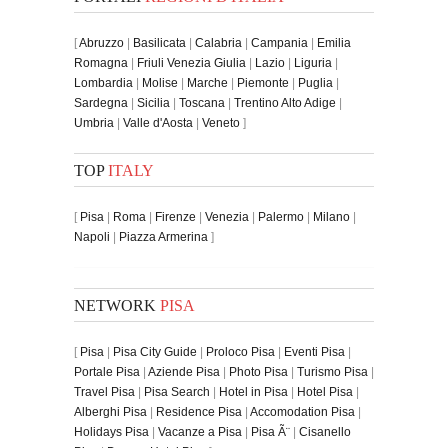
[
Abruzzo
|
Basilicata
|
Calabria
|
Campania
|
Emilia
Romagna
|
Friuli Venezia Giulia
|
Lazio
|
Liguria
|
Lombardia
|
Molise
|
Marche
|
Piemonte
|
Puglia
|
Sardegna
|
Sicilia
|
Toscana
|
Trentino Alto Adige
|
Umbria
|
Valle d'Aosta
|
Veneto
]
TOP
ITALY
[
Pisa
|
Roma
|
Firenze
|
Venezia
|
Palermo
|
Milano
|
Napoli
|
Piazza Armerina
]
NETWORK
PISA
[
Pisa
|
Pisa City Guide
|
Proloco Pisa
|
Eventi Pisa
|
Portale Pisa
|
Aziende Pisa
|
Photo Pisa
|
Turismo Pisa
|
Travel Pisa
|
Pisa Search
|
Hotel in Pisa
|
Hotel Pisa
|
Alberghi Pisa
|
Residence Pisa
|
Accomodation Pisa
|
Holidays Pisa
|
Vacanze a Pisa
|
Pisa Ã¨
|
Cisanello